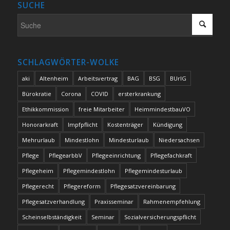
SUCHE
SCHLAGWÖRTER-WOLKE
aki
Altenheim
Arbeitsvertrag
BAG
BSG
BUrlG
Bürokratie
Corona
COVID
ersterkrankung
Ethikkommission
freie Mitarbeiter
HeimmindestbauVO
Honorarkraft
Impfpflicht
Kostenträger
Kündigung
Mehrurlaub
Mindestlohn
Mindesturlaub
Niedersachsen
Pflege
PflegearbbV
Pflegeeinrichtung
Pflegefachkraft
Pflegeheim
Pflegemindestlohn
Pflegemindesturlaub
Pflegerecht
Pflegereform
Pflegesatzvereinbarung
Pflegesatzverhandlung
Praxisseminar
Rahmenempfehlung
Scheinselbständigkeit
Seminar
Sozialversicherungspflicht