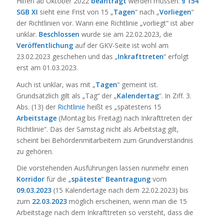
Hilfen ab Oktober 2022
beantragt
werden müssen.
§ 154
SGB XI
sieht eine Frist von 15 „
Tagen
“ nach „
Vorliegen
“
der Richtlinien vor. Wann eine Richtlinie „vorliegt“ ist aber
unklar.
Beschlossen
wurde sie am 22.02.2023, die
Veröffentlichung
auf der GKV-Seite ist wohl am
23.02.2023 geschehen und das „
Inkrafttreten
“ erfolgt
erst am 01.03.2023.
Auch ist unklar, was mit „
Tagen
“ gemeint ist.
Grundsätzlich gilt als „Tag“ der „
Kalendertag
“. In Ziff. 3.
Abs. (13) der
Richtlinie
heißt es „spätestens 15
Arbeitstage
(Montag bis Freitag) nach Inkrafttreten der
Richtlinie“. Das der Samstag nicht als Arbeitstag gilt,
scheint bei Behördenmitarbeitern zum Grundverständnis
zu gehören.
Die vorstehenden Ausführungen lassen nunmehr einen
Korridor
für die „
späteste
“
Beantragung
vom
09.03.2023
(15 Kalendertage nach dem 22.02.2023) bis
zum
22.03.2023
möglich erscheinen, wenn man die 15
Arbeitstage nach dem Inkrafttreten so versteht, dass die