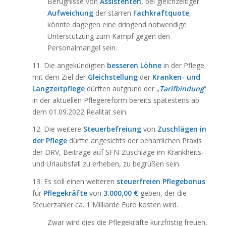
Befugnisse von
Assistenten
, bei gleichzeitiger
Aufweichung
der starren
Fachkraftquote
,
könnte dagegen eine dringend notwendige
Unterstützung zum Kampf gegen den
Personalmangel sein.
11. Die angekündigten
besseren Löhne
in der Pflege
mit dem Ziel der
Gleichstellung
der
Kranken- und
Langzeitpflege
dürften aufgrund der „
Tarifbindung
“
in der aktuellen Pflegereform bereits spätestens ab
dem 01.09.2022 Realität sein.
12. Die weitere
Steuerbefreiung
von
Zuschlägen in
der Pflege
dürfte angesichts der beharrlichen Praxis
der DRV, Beiträge auf SFN-Zuschläge im Krankheits-
und Urlaubsfall zu erheben, zu begrüßen sein.
13. Es soll einen weiteren
steuerfreien Pflegebonus
für
Pflegekräfte
von
3.000,00 €
geben, der die
Steuerzahler ca. 1 Milliarde Euro kosten wird.
Zwar wird dies die Pflegekräfte kurzfristig freuen,