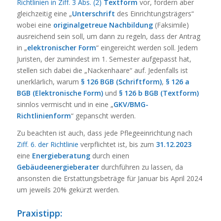
Richtlinien in Ziff. 3 Abs. (2)
Textform
vor, fordern aber
gleichzeitig eine „
Unterschrift
des Einrichtungsträgers“
wobei eine
originalgetreue Nachbildung
(Faksimile)
ausreichend sein soll, um dann zu regeln, dass der Antrag
in „
elektronischer Form
“ eingereicht werden soll. Jedem
Juristen, der zumindest im 1. Semester aufgepasst hat,
stellen sich dabei die „Nackenhaare“ auf. Jedenfalls ist
unerklärlich, warum
§ 126 BGB (Schriftform)
,
§ 126 a
BGB (Elektronische Form)
und
§ 126 b BGB (Textform)
sinnlos vermischt und in eine „
GKV/BMG-
Richtlinienform
“ gepanscht werden.
Zu beachten ist auch, dass jede Pflegeeinrichtung nach
Ziff. 6. der Richtlinie
verpflichtet ist, bis zum
31.12.2023
eine
Energieberatung
durch einen
Gebäudeenergieberater
durchführen zu lassen, da
ansonsten die Erstattungsbeträge für Januar bis April 2024
um jeweils 20% gekürzt werden.
Praxistipp: