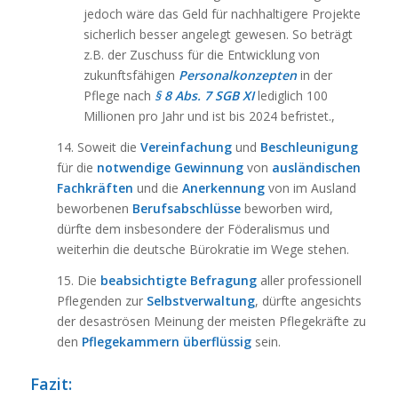
jedoch wäre das Geld für nachhaltigere Projekte
sicherlich besser angelegt gewesen. So beträgt
z.B. der Zuschuss für die Entwicklung von
zukunftsfähigen
Personalkonzepten
in der
Pflege nach
§ 8 Abs. 7 SGB XI
lediglich 100
Millionen pro Jahr und ist bis 2024 befristet.,
14. Soweit die
Vereinfachung
und
Beschleunigung
für die
notwendige Gewinnung
von
ausländischen
Fachkräften
und die
Anerkennung
von im Ausland
beworbenen
Berufsabschlüsse
beworben wird,
dürfte dem insbesondere der Föderalismus und
weiterhin die deutsche Bürokratie im Wege stehen.
15. Die
beabsichtigte Befragung
aller professionell
Pflegenden zur
Selbstverwaltung
, dürfte angesichts
der desaströsen Meinung der meisten Pflegekräfte zu
den
Pflegekammern überflüssig
sein.
Fazit: