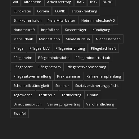
aki
Altenheim
Arbeitsvertrag
BAG
BSG
BUrlG
Bürokratie
Corona
COVID
ersterkrankung
Ethikkommission
freie Mitarbeiter
HeimmindestbauVO
Honorarkraft
Impfpflicht
Kostenträger
Kündigung
Mehrurlaub
Mindestlohn
Mindesturlaub
Niedersachsen
Pflege
PflegearbbV
Pflegeeinrichtung
Pflegefachkraft
Pflegeheim
Pflegemindestlohn
Pflegemindesturlaub
Pflegerecht
Pflegereform
Pflegesatzvereinbarung
Pflegesatzverhandlung
Praxisseminar
Rahmenempfehlung
Scheinselbständigkeit
Seminar
Sozialversicherungspflicht
Tagewoche
Tariftreue
Tarifvertrag
Urlaub
Urlaubsanspruch
Versorgungsvertrag
Veröffentlichung
Zweifel