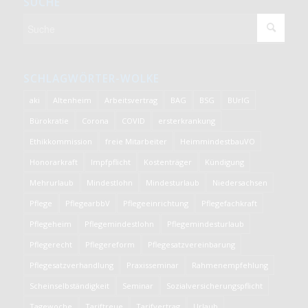
SUCHE
SCHLAGWÖRTER-WOLKE
aki
Altenheim
Arbeitsvertrag
BAG
BSG
BUrlG
Bürokratie
Corona
COVID
ersterkrankung
Ethikkommission
freie Mitarbeiter
HeimmindestbauVO
Honorarkraft
Impfpflicht
Kostenträger
Kündigung
Mehrurlaub
Mindestlohn
Mindesturlaub
Niedersachsen
Pflege
PflegearbbV
Pflegeeinrichtung
Pflegefachkraft
Pflegeheim
Pflegemindestlohn
Pflegemindesturlaub
Pflegerecht
Pflegereform
Pflegesatzvereinbarung
Pflegesatzverhandlung
Praxisseminar
Rahmenempfehlung
Scheinselbständigkeit
Seminar
Sozialversicherungspflicht
Tagewoche
Tariftreue
Tarifvertrag
Urlaub