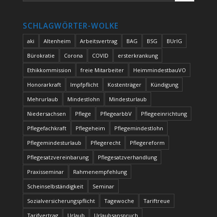
SCHLAGWÖRTER-WOLKE
aki
Altenheim
Arbeitsvertrag
BAG
BSG
BUrlG
Bürokratie
Corona
COVID
ersterkrankung
Ethikkommission
freie Mitarbeiter
HeimmindestbauVO
Honorarkraft
Impfpflicht
Kostenträger
Kündigung
Mehrurlaub
Mindestlohn
Mindesturlaub
Niedersachsen
Pflege
PflegearbbV
Pflegeeinrichtung
Pflegefachkraft
Pflegeheim
Pflegemindestlohn
Pflegemindesturlaub
Pflegerecht
Pflegereform
Pflegesatzvereinbarung
Pflegesatzverhandlung
Praxisseminar
Rahmenempfehlung
Scheinselbständigkeit
Seminar
Sozialversicherungspflicht
Tagewoche
Tariftreue
Tarifvertrag
Urlaub
Urlaubsanspruch