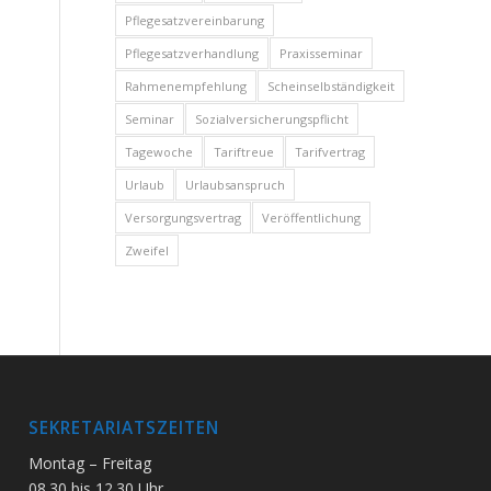
Pflegesatzvereinbarung
Pflegesatzverhandlung
Praxisseminar
Rahmenempfehlung
Scheinselbständigkeit
Seminar
Sozialversicherungspflicht
Tagewoche
Tariftreue
Tarifvertrag
Urlaub
Urlaubsanspruch
Versorgungsvertrag
Veröffentlichung
Zweifel
SEKRETARIATSZEITEN
Montag – Freitag
08.30 bis 12.30 Uhr