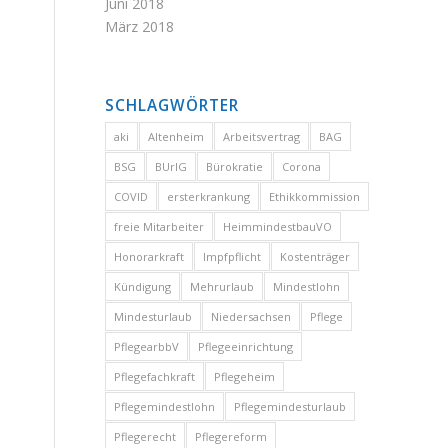
Juni 2018
März 2018
SCHLAGWÖRTER
aki
Altenheim
Arbeitsvertrag
BAG
BSG
BUrlG
Bürokratie
Corona
COVID
ersterkrankung
Ethikkommission
freie Mitarbeiter
HeimmindestbauVO
Honorarkraft
Impfpflicht
Kostenträger
Kündigung
Mehrurlaub
Mindestlohn
Mindesturlaub
Niedersachsen
Pflege
PflegearbbV
Pflegeeinrichtung
Pflegefachkraft
Pflegeheim
Pflegemindestlohn
Pflegemindesturlaub
Pflegerecht
Pflegereform