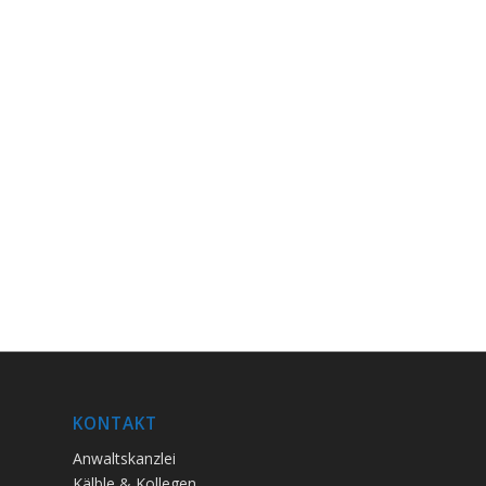
KONTAKT
Anwaltskanzlei
Kälble & Kollegen