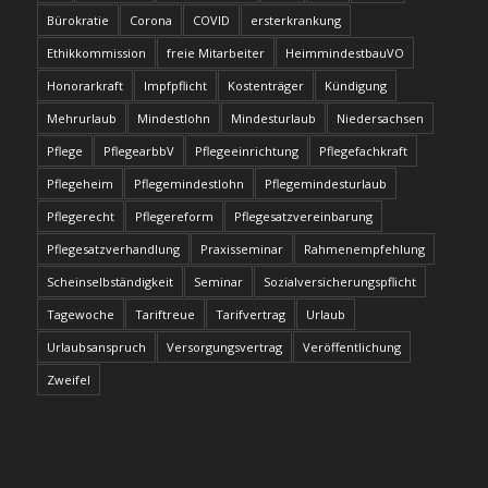
Bürokratie
Corona
COVID
ersterkrankung
Ethikkommission
freie Mitarbeiter
HeimmindestbauVO
Honorarkraft
Impfpflicht
Kostenträger
Kündigung
Mehrurlaub
Mindestlohn
Mindesturlaub
Niedersachsen
Pflege
PflegearbbV
Pflegeeinrichtung
Pflegefachkraft
Pflegeheim
Pflegemindestlohn
Pflegemindesturlaub
Pflegerecht
Pflegereform
Pflegesatzvereinbarung
Pflegesatzverhandlung
Praxisseminar
Rahmenempfehlung
Scheinselbständigkeit
Seminar
Sozialversicherungspflicht
Tagewoche
Tariftreue
Tarifvertrag
Urlaub
Urlaubsanspruch
Versorgungsvertrag
Veröffentlichung
Zweifel