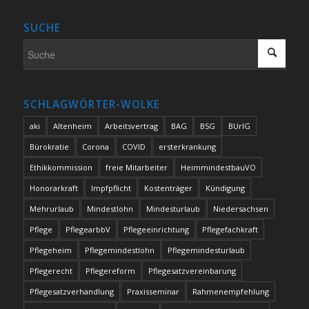
SUCHE
SCHLAGWÖRTER-WOLKE
aki
Altenheim
Arbeitsvertrag
BAG
BSG
BUrlG
Bürokratie
Corona
COVID
ersterkrankung
Ethikkommission
freie Mitarbeiter
HeimmindestbauVO
Honorarkraft
Impfpflicht
Kostenträger
Kündigung
Mehrurlaub
Mindestlohn
Mindesturlaub
Niedersachsen
Pflege
PflegearbbV
Pflegeeinrichtung
Pflegefachkraft
Pflegeheim
Pflegemindestlohn
Pflegemindesturlaub
Pflegerecht
Pflegereform
Pflegesatzvereinbarung
Pflegesatzverhandlung
Praxisseminar
Rahmenempfehlung