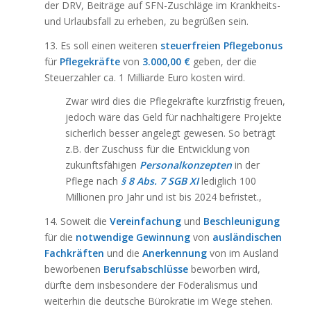
der DRV, Beiträge auf SFN-Zuschläge im Krankheits-
und Urlaubsfall zu erheben, zu begrüßen sein.
13. Es soll einen weiteren
steuerfreien Pflegebonus
für
Pflegekräfte
von
3.000,00 €
geben, der die
Steuerzahler ca. 1 Milliarde Euro kosten wird.
Zwar wird dies die Pflegekräfte kurzfristig freuen,
jedoch wäre das Geld für nachhaltigere Projekte
sicherlich besser angelegt gewesen. So beträgt
z.B. der Zuschuss für die Entwicklung von
zukunftsfähigen
Personalkonzepten
in der
Pflege nach
§ 8 Abs. 7 SGB XI
lediglich 100
Millionen pro Jahr und ist bis 2024 befristet.,
14. Soweit die
Vereinfachung
und
Beschleunigung
für die
notwendige Gewinnung
von
ausländischen
Fachkräften
und die
Anerkennung
von im Ausland
beworbenen
Berufsabschlüsse
beworben wird,
dürfte dem insbesondere der Föderalismus und
weiterhin die deutsche Bürokratie im Wege stehen.