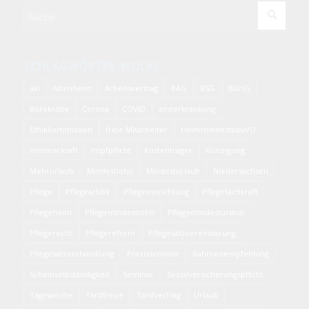
SCHLAGWÖRTER-WOLKE
aki
Altenheim
Arbeitsvertrag
BAG
BSG
BUrlG
Bürokratie
Corona
COVID
ersterkrankung
Ethikkommission
freie Mitarbeiter
HeimmindestbauVO
Honorarkraft
Impfpflicht
Kostenträger
Kündigung
Mehrurlaub
Mindestlohn
Mindesturlaub
Niedersachsen
Pflege
PflegearbbV
Pflegeeinrichtung
Pflegefachkraft
Pflegeheim
Pflegemindestlohn
Pflegemindesturlaub
Pflegerecht
Pflegereform
Pflegesatzvereinbarung
Pflegesatzverhandlung
Praxisseminar
Rahmenempfehlung
Scheinselbständigkeit
Seminar
Sozialversicherungspflicht
Tagewoche
Tariftreue
Tarifvertrag
Urlaub