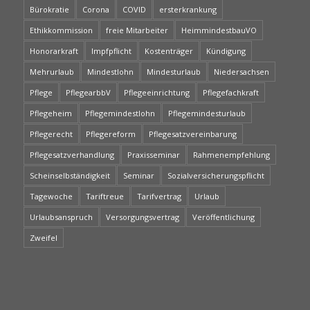
Bürokratie
Corona
COVID
ersterkrankung
Ethikkommission
freie Mitarbeiter
HeimmindestbauVO
Honorarkraft
Impfpflicht
Kostenträger
Kündigung
Mehrurlaub
Mindestlohn
Mindesturlaub
Niedersachsen
Pflege
PflegearbbV
Pflegeeinrichtung
Pflegefachkraft
Pflegeheim
Pflegemindestlohn
Pflegemindesturlaub
Pflegerecht
Pflegereform
Pflegesatzvereinbarung
Pflegesatzverhandlung
Praxisseminar
Rahmenempfehlung
Scheinselbständigkeit
Seminar
Sozialversicherungspflicht
Tagewoche
Tariftreue
Tarifvertrag
Urlaub
Urlaubsanspruch
Versorgungsvertrag
Veröffentlichung
Zweifel