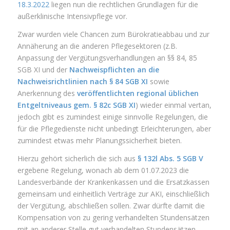
18.3.2022
liegen nun die rechtlichen Grundlagen für die
außerklinische Intensivpflege vor.
Zwar wurden viele Chancen zum Bürokratieabbau und zur
Annäherung an die anderen Pflegesektoren (z.B.
Anpassung der Vergütungsverhandlungen an §§ 84, 85
SGB XI und der
Nachweispflichten an die
Nachweisrichtlinien nach § 84 SGB XI
sowie
Anerkennung des
veröffentlichten regional üblichen
Entgeltniveaus gem. § 82c SGB XI
) wieder einmal vertan,
jedoch gibt es zumindest einige sinnvolle Regelungen, die
für die Pflegedienste nicht unbedingt Erleichterungen, aber
zumindest etwas mehr Planungssicherheit bieten.
Hierzu gehört sicherlich die sich aus
§ 132l Abs. 5 SGB V
ergebene Regelung, wonach ab dem 01.07.2023 die
Landesverbände der Krankenkassen und die Ersatzkassen
gemeinsam und einheitlich Verträge zur AKI, einschließlich
der Vergütung, abschließen sollen. Zwar dürfte damit die
Kompensation von zu gering verhandelten Stundensätzen
mit an anderer Stelle gut verhandelten Stundensätzen