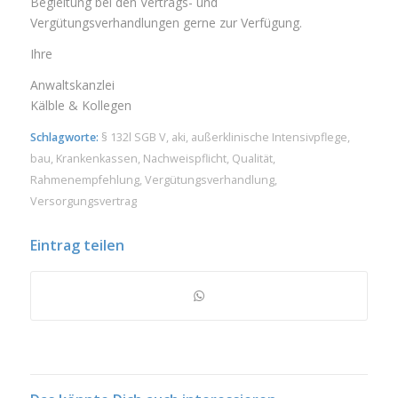
Begleitung bei den Vertrags- und
Vergütungsverhandlungen gerne zur Verfügung.
Ihre
Anwaltskanzlei
Kälble & Kollegen
Schlagworte:
§ 132l SGB V
,
aki
,
außerklinische Intensivpflege
,
bau
,
Krankenkassen
,
Nachweispflicht
,
Qualität
,
Rahmenempfehlung
,
Vergütungsverhandlung
,
Versorgungsvertrag
Eintrag teilen