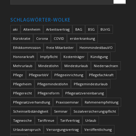
SCHLAGWÖRTER-WOLKE
aki
Altenheim
Arbeitsvertrag
BAG
BSG
BUrlG
Bürokratie
Corona
COVID
ersterkrankung
Ethikkommission
freie Mitarbeiter
HeimmindestbauVO
Honorarkraft
Impfpflicht
Kostenträger
Kündigung
Mehrurlaub
Mindestlohn
Mindesturlaub
Niedersachsen
Pflege
PflegearbbV
Pflegeeinrichtung
Pflegefachkraft
Pflegeheim
Pflegemindestlohn
Pflegemindesturlaub
Pflegerecht
Pflegereform
Pflegesatzvereinbarung
Pflegesatzverhandlung
Praxisseminar
Rahmenempfehlung
Scheinselbständigkeit
Seminar
Sozialversicherungspflicht
Tagewoche
Tariftreue
Tarifvertrag
Urlaub
Urlaubsanspruch
Versorgungsvertrag
Veröffentlichung