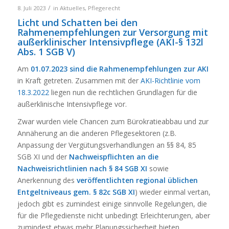
/
8. Juli 2023
in
Aktuelles
,
Pflegerecht
Licht und Schatten bei den
Rahmenempfehlungen zur Versorgung mit
außerklinischer Intensivpflege (AKI-
§ 132l
Abs. 1 SGB V
)
Am
01.07.2023 sind die Rahmenempfehlungen zur AKI
in Kraft getreten. Zusammen mit der
AKI-Richtlinie vom
18.3.2022
liegen nun die rechtlichen Grundlagen für die
außerklinische Intensivpflege vor.
Zwar wurden viele Chancen zum Bürokratieabbau und zur
Annäherung an die anderen Pflegesektoren (z.B.
Anpassung der Vergütungsverhandlungen an §§ 84, 85
SGB XI und der
Nachweispflichten an die
Nachweisrichtlinien nach § 84 SGB XI
sowie
Anerkennung des
veröffentlichten regional üblichen
Entgeltniveaus gem. § 82c SGB XI
) wieder einmal vertan,
jedoch gibt es zumindest einige sinnvolle Regelungen, die
für die Pflegedienste nicht unbedingt Erleichterungen, aber
zumindest etwas mehr Planungssicherheit bieten.