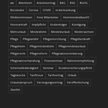
aki
Altenheim
Arbeitsvertrag
BAG
BSG
BUrlG
Bürokratie
Corona
COVID
ersterkrankung
Ethikkommission
freie Mitarbeiter
HeimmindestbauVO
Honorarkraft
Impfpflicht
Kostenträger
Kündigung
Mehrurlaub
Mindestlohn
Mindesturlaub
Niedersachsen
Pflege
PflegearbbV
Pflegeeinrichtung
Pflegefachkraft
Pflegeheim
Pflegemindestlohn
Pflegemindesturlaub
Pflegerecht
Pflegereform
Pflegesatzvereinbarung
Pflegesatzverhandlung
Praxisseminar
Rahmenempfehlung
Scheinselbständigkeit
Seminar
Sozialversicherungspflicht
Tagewoche
Tariftreue
Tarifvertrag
Urlaub
Urlaubsanspruch
Versorgungsvertrag
Veröffentlichung
Zweifel