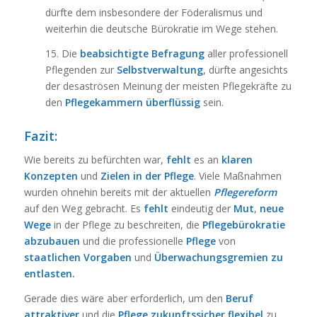
dürfte dem insbesondere der Föderalismus und
weiterhin die deutsche Bürokratie im Wege stehen.
15. Die
beabsichtigte Befragung
aller professionell
Pflegenden zur
Selbstverwaltung
, dürfte angesichts
der desaströsen Meinung der meisten Pflegekräfte zu
den
Pflegekammern überflüssig
sein.
Fazit:
Wie bereits zu befürchten war,
fehlt
es an
klaren
Konzepten
und
Zielen in der Pflege
. Viele Maßnahmen
wurden ohnehin bereits mit der aktuellen
Pflegereform
auf den Weg gebracht. Es
fehlt
eindeutig der
Mut
,
neue
Wege
in der Pflege zu beschreiten, die
Pflegebürokratie
abzubauen
und die professionelle
Pflege
von
staatlichen Vorgaben
und
Überwachungsgremien zu
entlasten.
Gerade dies wäre aber erforderlich, um den
Beruf
attraktiver
und die
Pflege zukunftssicher flexibel
zu