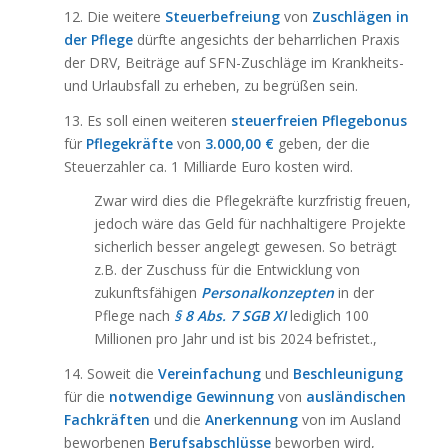
12. Die weitere
Steuerbefreiung
von
Zuschlägen in
der Pflege
dürfte angesichts der beharrlichen Praxis
der DRV, Beiträge auf SFN-Zuschläge im Krankheits-
und Urlaubsfall zu erheben, zu begrüßen sein.
13. Es soll einen weiteren
steuerfreien Pflegebonus
für
Pflegekräfte
von
3.000,00 €
geben, der die
Steuerzahler ca. 1 Milliarde Euro kosten wird.
Zwar wird dies die Pflegekräfte kurzfristig freuen,
jedoch wäre das Geld für nachhaltigere Projekte
sicherlich besser angelegt gewesen. So beträgt
z.B. der Zuschuss für die Entwicklung von
zukunftsfähigen
Personalkonzepten
in der
Pflege nach
§ 8 Abs. 7 SGB XI
lediglich 100
Millionen pro Jahr und ist bis 2024 befristet.,
14. Soweit die
Vereinfachung
und
Beschleunigung
für die
notwendige Gewinnung
von
ausländischen
Fachkräften
und die
Anerkennung
von im Ausland
beworbenen
Berufsabschlüsse
beworben wird,