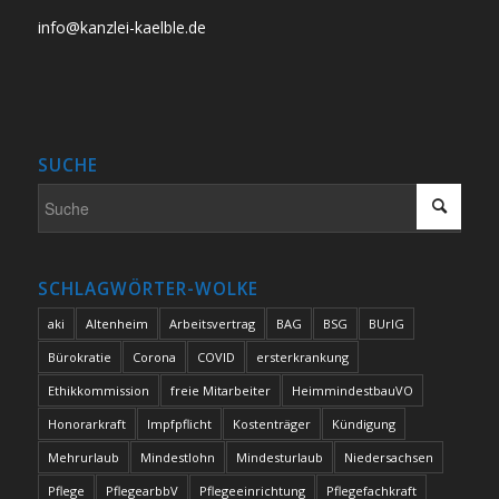
info@kanzlei-kaelble.de
SUCHE
SCHLAGWÖRTER-WOLKE
aki
Altenheim
Arbeitsvertrag
BAG
BSG
BUrlG
Bürokratie
Corona
COVID
ersterkrankung
Ethikkommission
freie Mitarbeiter
HeimmindestbauVO
Honorarkraft
Impfpflicht
Kostenträger
Kündigung
Mehrurlaub
Mindestlohn
Mindesturlaub
Niedersachsen
Pflege
PflegearbbV
Pflegeeinrichtung
Pflegefachkraft