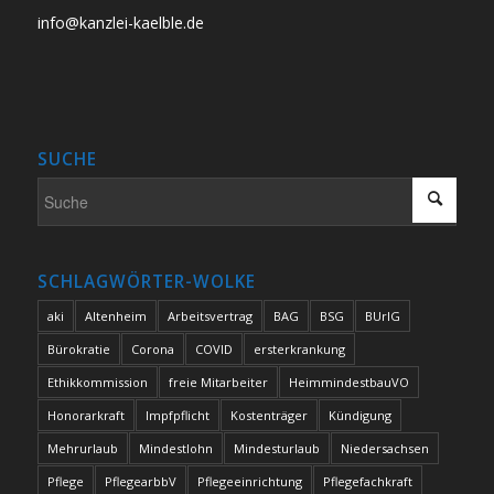
info@kanzlei-kaelble.de
SUCHE
SCHLAGWÖRTER-WOLKE
aki
Altenheim
Arbeitsvertrag
BAG
BSG
BUrlG
Bürokratie
Corona
COVID
ersterkrankung
Ethikkommission
freie Mitarbeiter
HeimmindestbauVO
Honorarkraft
Impfpflicht
Kostenträger
Kündigung
Mehrurlaub
Mindestlohn
Mindesturlaub
Niedersachsen
Pflege
PflegearbbV
Pflegeeinrichtung
Pflegefachkraft