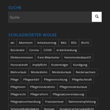
SUCHE
SCHLAGWÖRTER-WOLKE
aki
Altenheim
Arbeitsvertrag
BAG
BSG
BUrlG
Bürokratie
Corona
COVID
ersterkrankung
Ethikkommission
freie Mitarbeiter
HeimmindestbauVO
Honorarkraft
Impfpflicht
Kostenträger
Kündigung
Mehrurlaub
Mindestlohn
Mindesturlaub
Niedersachsen
Pflege
PflegearbbV
Pflegeeinrichtung
Pflegefachkraft
Pflegeheim
Pflegemindestlohn
Pflegemindesturlaub
Pflegerecht
Pflegereform
Pflegesatzvereinbarung
Pflegesatzverhandlung
Praxisseminar
Rahmenempfehlung
Scheinselbständigkeit
Seminar
Sozialversicherungspflicht