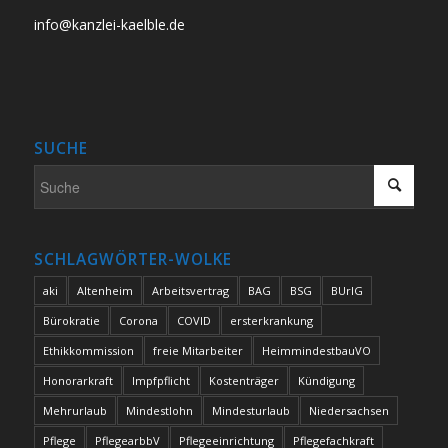
info@kanzlei-kaelble.de
SUCHE
SCHLAGWÖRTER-WOLKE
aki
Altenheim
Arbeitsvertrag
BAG
BSG
BUrlG
Bürokratie
Corona
COVID
ersterkrankung
Ethikkommission
freie Mitarbeiter
HeimmindestbauVO
Honorarkraft
Impfpflicht
Kostenträger
Kündigung
Mehrurlaub
Mindestlohn
Mindesturlaub
Niedersachsen
Pflege
PflegearbbV
Pflegeeinrichtung
Pflegefachkraft