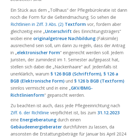
Ein Stück aus dem „Tollhaus“ der Pflegebürokratie ist dann
noch die Form für die Geltendmachung. So sehen die
Richtlinien in Ziff. 3 Abs. (2)
Textform
vor, fordern aber
gleichzeitig eine „
Unterschrift
des Einrichtungsträgers“
wobei eine
originalgetreue Nachbildung
(Faksimile)
ausreichend sein soll, um dann zu regeln, dass der Antrag
in „
elektronischer Form
“ eingereicht werden soll. Jedem
Juristen, der zumindest im 1. Semester aufgepasst hat,
stellen sich dabei die „Nackenhaare“ auf. Jedenfalls ist
unerklärlich, warum
§ 126 BGB (Schriftform)
,
§ 126 a
BGB (Elektronische Form)
und
§ 126 b BGB (Textform)
sinnlos vermischt und in eine „
GKV/BMG-
Richtlinienform
“ gepanscht werden.
Zu beachten ist auch, dass jede Pflegeeinrichtung nach
Ziff. 6. der Richtlinie
verpflichtet ist, bis zum
31.12.2023
eine
Energieberatung
durch einen
Gebäudeenergieberater
durchführen zu lassen, da
ansonsten die Erstattungsbeträge für Januar bis April 2024