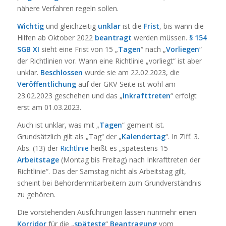
nähere Verfahren regeln sollen.
Wichtig
und gleichzeitig
unklar
ist die
Frist
, bis wann die
Hilfen ab Oktober 2022
beantragt
werden müssen.
§ 154
SGB XI
sieht eine Frist von 15 „
Tagen
“ nach „
Vorliegen
“
der Richtlinien vor. Wann eine Richtlinie „vorliegt“ ist aber
unklar.
Beschlossen
wurde sie am 22.02.2023, die
Veröffentlichung
auf der GKV-Seite ist wohl am
23.02.2023 geschehen und das „
Inkrafttreten
“ erfolgt
erst am 01.03.2023.
Auch ist unklar, was mit „
Tagen
“ gemeint ist.
Grundsätzlich gilt als „Tag“ der „
Kalendertag
“. In Ziff. 3.
Abs. (13) der
Richtlinie
heißt es „spätestens 15
Arbeitstage
(Montag bis Freitag) nach Inkrafttreten der
Richtlinie“. Das der Samstag nicht als Arbeitstag gilt,
scheint bei Behördenmitarbeitern zum Grundverständnis
zu gehören.
Die vorstehenden Ausführungen lassen nunmehr einen
Korridor
für die „
späteste
“
Beantragung
vom