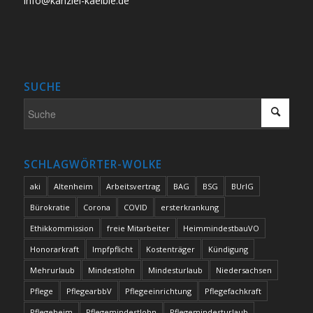
info@kanzlei-kaelble.de
SUCHE
SCHLAGWÖRTER-WOLKE
aki
Altenheim
Arbeitsvertrag
BAG
BSG
BUrlG
Bürokratie
Corona
COVID
ersterkrankung
Ethikkommission
freie Mitarbeiter
HeimmindestbauVO
Honorarkraft
Impfpflicht
Kostenträger
Kündigung
Mehrurlaub
Mindestlohn
Mindesturlaub
Niedersachsen
Pflege
PflegearbbV
Pflegeeinrichtung
Pflegefachkraft
Pflegeheim
Pflegemindestlohn
Pflegemindesturlaub