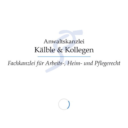
“ eingereicht werden soll. Jedem Juristen, der zumindest im 1.
, stellen sich dabei die „Nackenhaare“ auf. Jedenfalls ist unerklärlich,
riftform)
,
§ 126 a BGB (Elektronische Form)
und
§ 126 b BGB
mischt und in eine „
GKV/BMG-Richtlinienform
“ gepanscht werden.
dass jede Pflegeeinrichtung nach
Ziff. 6. der Richtlinie
verpflichtet ist,
ne
Energieberatung
durch einen
Gebäudeenergieberater
da ansonsten die Erstattungsbeträge für Januar bis April 2024 um
rden.
rgierettungsschirms
ist eine gute Sache, um die wirtschaftliche
ichtung zu sichern.
okratischen Hürden sollte sich jedoch jede Pflegeeinrichtung
it den
komplizierten Vorgaben auseinandersetzen
und
dringend
 um finanzielle Verluste zu vermeiden.
erband und das BMG aus den vielen Versäumnissen der letzten 3
ung der Richtlinien nichts gelernt haben, bleibt bedauerlich und
ass die Pflegebürokratie nicht noch weiter wächst.