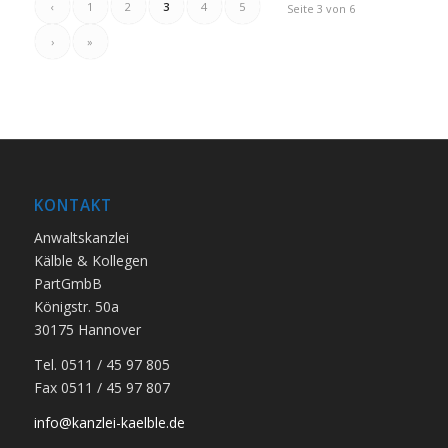
‹
1
2
3
4
5
Seite 3 von 6
›
»
KONTAKT
Anwaltskanzlei
Kälble & Kollegen
PartGmbB
Königstr. 50a
30175 Hannover
Tel. 0511 / 45 97 805
Fax 0511 / 45 97 807
info@kanzlei-kaelble.de