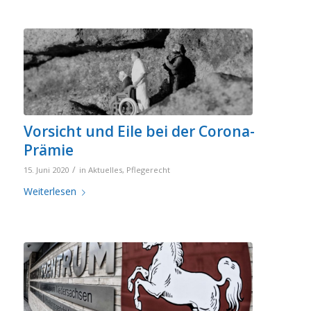
Vorsicht und Eile bei der Corona-
Prämie
/
15. Juni 2020
in
Aktuelles
,
Pflegerecht
Weiterlesen