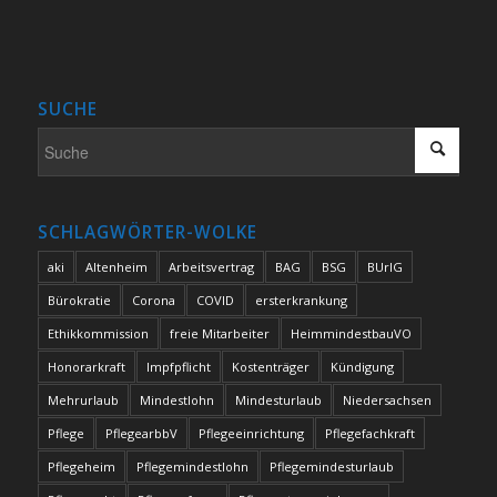
SUCHE
SCHLAGWÖRTER-WOLKE
aki
Altenheim
Arbeitsvertrag
BAG
BSG
BUrlG
Bürokratie
Corona
COVID
ersterkrankung
Ethikkommission
freie Mitarbeiter
HeimmindestbauVO
Honorarkraft
Impfpflicht
Kostenträger
Kündigung
Mehrurlaub
Mindestlohn
Mindesturlaub
Niedersachsen
Pflege
PflegearbbV
Pflegeeinrichtung
Pflegefachkraft
Pflegeheim
Pflegemindestlohn
Pflegemindesturlaub